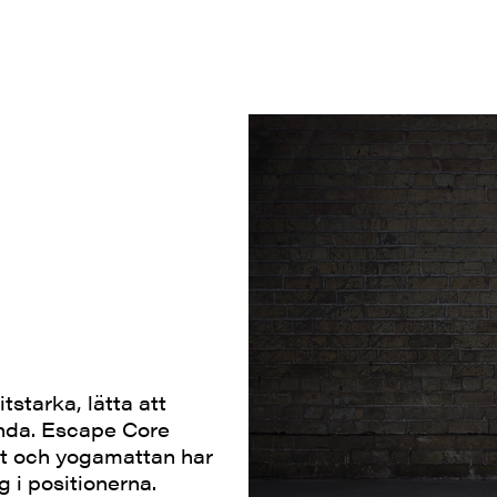
starka, lätta att
ända. Escape Core
vet och yogamattan har
 i positionerna.