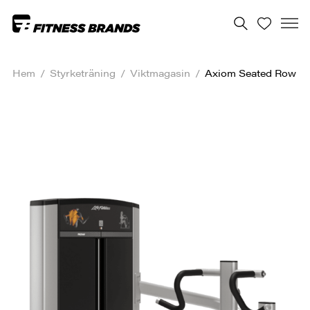
Hem
/
Styrketräning
/
Viktmagasin
/
Axiom Seated Row