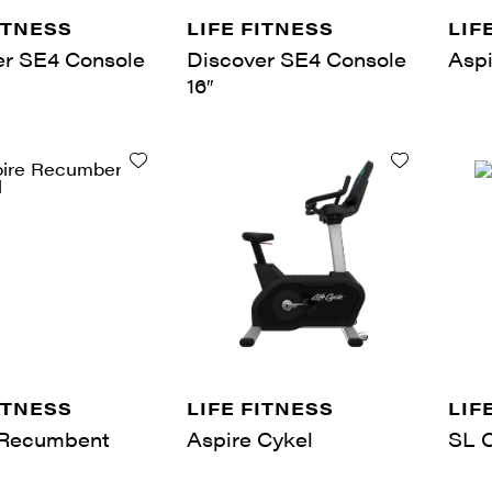
ITNESS
LIFE FITNESS
LIF
er SE4 Console
Discover SE4 Console
Aspi
16″
ITNESS
LIFE FITNESS
LIF
 Recumbent
Aspire Cykel
SL 