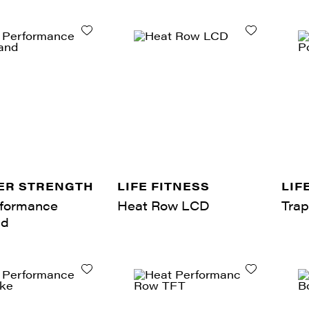
R STRENGTH
LIFE FITNESS
LIF
formance
Heat Row LCD
Tra
nd