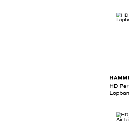
HAMME
HD Per
Löpba