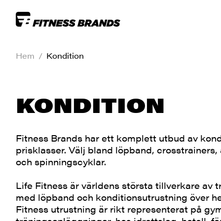
Hem
/
Kondition
KONDITION
Fitness Brands har ett komplett utbud av kond
prisklasser. Välj bland löpband, crosstrainers, 
och spinningscyklar.
Life Fitness är världens största tillverkare av 
med löpband och konditionsutrustning över hel
Fitness utrustning är rikt representerat på gy
träningsanläggningar, hos idrottslag, hotell, f