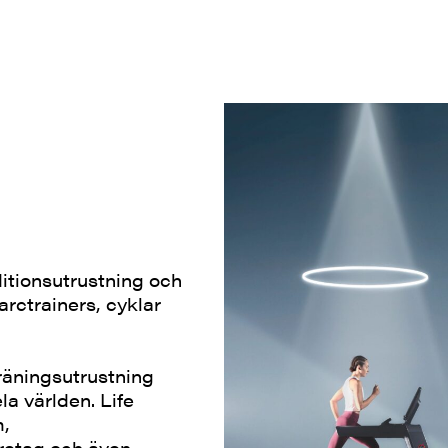
itionsutrustning och
arctrainers, cyklar
träningsutrustning
a världen. Life
m,
öretag och även