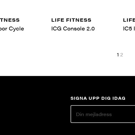
ITNESS
LIFE FITNESS
LIF
oor Cycle
ICG Console 2.0
IC5 
1
2
SIGNA UPP DIG IDAG