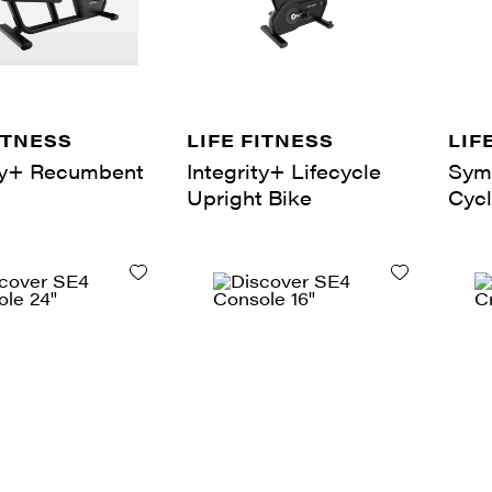
ITNESS
LIFE FITNESS
LIF
ity+ Recumbent
Integrity+ Lifecycle
Sym
Upright Bike
Cyc