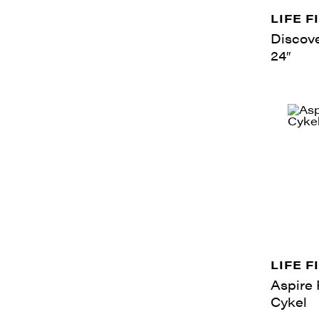
LIFE F
Discov
24″
LIFE F
Aspire
Cykel