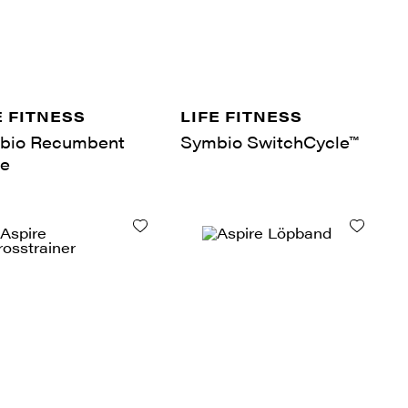
E FITNESS
LIFE FITNESS
bio Recumbent
Symbio SwitchCycle™
le