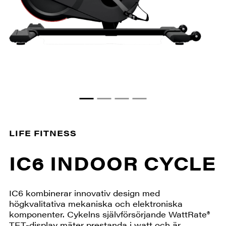
LIFE FITNESS
IC6 INDOOR CYCLE
IC6 kombinerar innovativ design med
högkvalitativa mekaniska och elektroniska
komponenter. Cykelns självförsörjande WattRate®
TFT-display mäter prestanda i watt och är