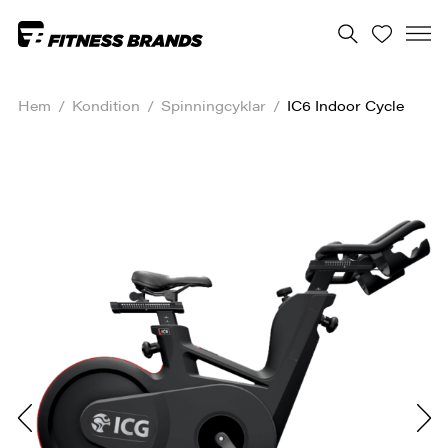
Hem
/
Kondition
/
Spinningcyklar
/
IC6 Indoor Cycle