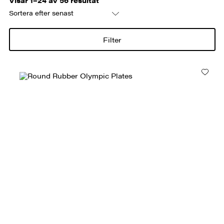
Visar 1–24 av 56 resultat
efter
senaste
Filter