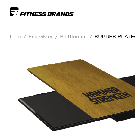
Hem
/
Fria vikter
/
Plattformar
/
RUBBER PLATF