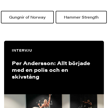
Gungnir of Norway
Hammer Strength
INTERVJU
Per Andersson: Allt började
med en polis och en
skivstång