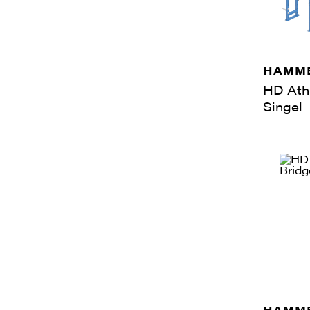
HAMME
HD Athl
Singel
HAMME