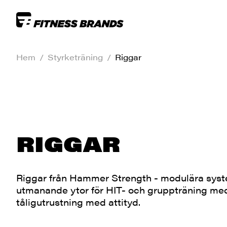
Hem
/
Styrketräning
/
Riggar
RIGGAR
Riggar från Hammer Strength - modulära syst
utmanande ytor för HIT- och gruppträning med
tåligutrustning med attityd.