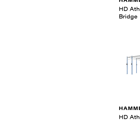
HD Athl
Bridge
HAMME
HD Ath