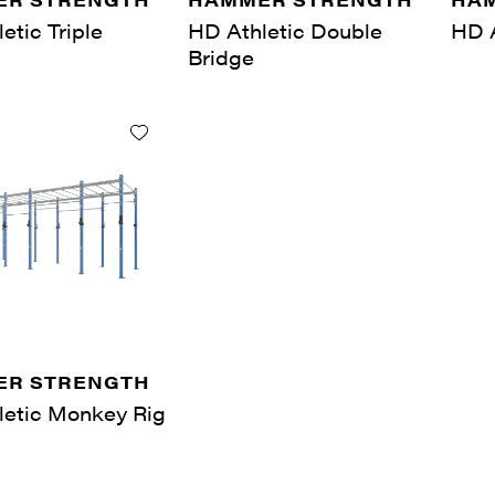
etic Triple
HD Athletic Double
HD A
Bridge
R STRENGTH
letic Monkey Rig