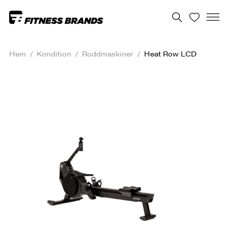
Hem
/
Kondition
/
Roddmaskiner
/
Heat Row LCD