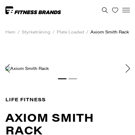
Hem
/
Styrketräning
/
Plate Loaded
/
Axiom Smith Rack
LIFE FITNESS
AXIOM SMITH
RACK