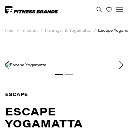
Hem
/
Tillbehör
/
Tränings- & Yogamattor
/
Escape Yogama
ESCAPE
ESCAPE
YOGAMATTA