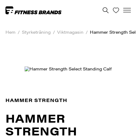
Hem
/
Styrketräning
/
Viktmagasin
/
Hammer Strength Sele
HAMMER STRENGTH
HAMMER
STRENGTH