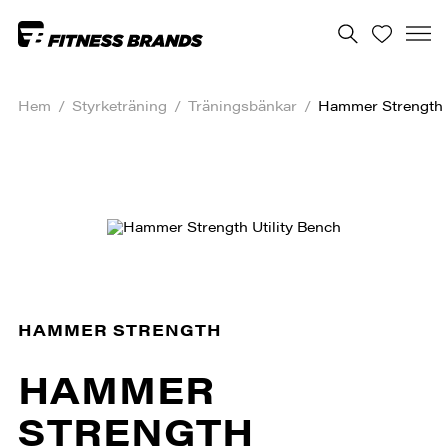
Hem
/
Styrketräning
/
Träningsbänkar
/
Hammer Strength U
HAMMER STRENGTH
HAMMER
STRENGTH