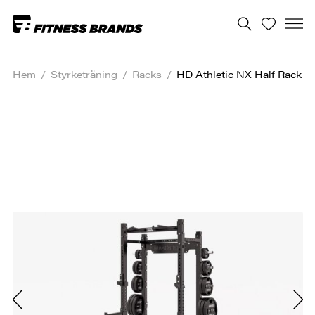
Hem
/
Styrketräning
/
Racks
/
HD Athletic NX Half Rack