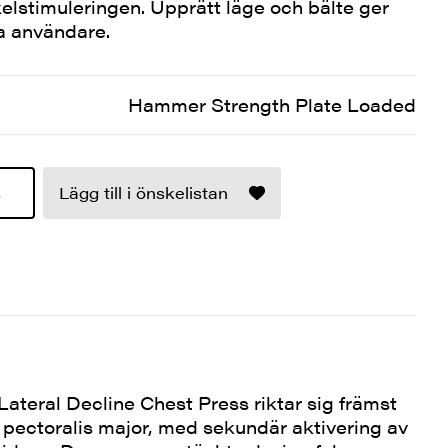
kelstimuleringen. Upprätt läge och bälte ger
lla användare.
Hammer Strength Plate Loaded
s
Lägg till i önskelistan
teral Decline Chest Press riktar sig främst
pectoralis major, med sekundär aktivering av