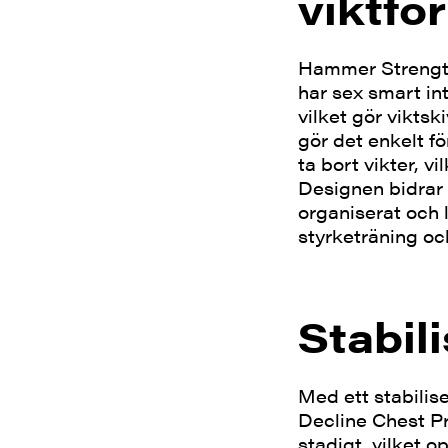
viktfö
Hammer Strength
har sex smart int
vilket gör viktsk
gör det enkelt fö
ta bort vikter, v
Designen bidrar 
organiserat och 
styrketräning oc
Stabil
Med ett stabili
Decline Chest Pr
stadigt, vilket o