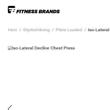
Hem
/
Styrketräning
/
Plate Loaded
/
Iso-Latera