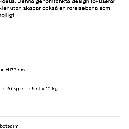
toideus. Denna genomtänkta design fokuserar
kler utan skapar också en rörelsebana som
öjligt.
 × H173 cm
 x 20 kg eller 5 st x 10 kg
rbetsarm