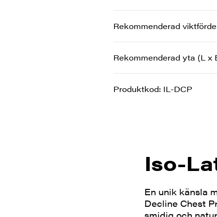
Rekommenderad viktfördelnin
Rekommenderad yta (L x B
Produktkod: IL-DCP
Iso-La
En unik känsla 
Decline Chest P
smidig och natur