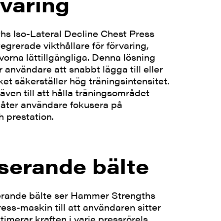
rvaring
s Iso-Lateral Decline Chest Press
egrerade vikthållare för förvaring,
ivorna lättillgängliga. Denna lösning
r användare att snabbt lägga till eller
ilket säkerställer hög träningsintensitet.
även till att hålla träningsområdet
låter användare fokusera på
h prestation.
iserande bälte
serande bälte ser Hammer Strengths
ess-maskin till att användaren sitter
ptimerar kraften i varje pressrörels.