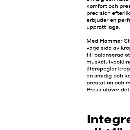
komfort och pre
precision efterl
erbjuder en perf
upprätt läge.
Med Hammer Stre
varje sida av kro
till balanserad 
muskelutvecklin
återspeglar krop
en smidig och ko
prestation och m
Press utöver det
Integr