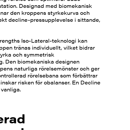
station. Designad med biomekanisk
iknar den kroppens styrkekurva och
ekt decline-pressupplevelse i sittande,
ngths Iso-Lateral-teknologi kan
ppen tränas individuellt, vilket bidrar
styrka och symmetrisk
g. Den biomekaniska designen
pens naturliga rörelsemönster och ger
ntrollerad rörelsebana som förbättrar
inskar risken för obalanser. En Decline
 vanliga.
erad