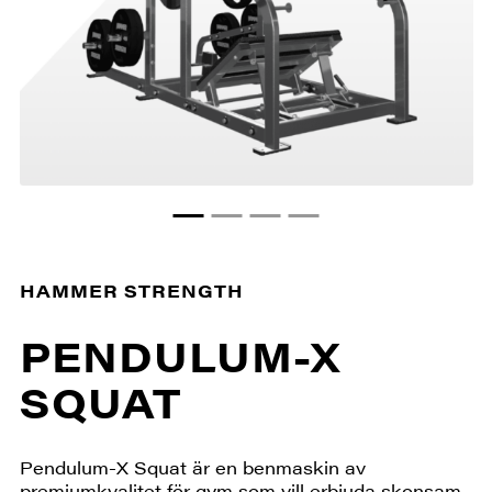
HAMMER STRENGTH
PENDULUM-X
SQUAT
Pendulum-X Squat är en benmaskin av
premiumkvalitet för gym som vill erbjuda skonsam