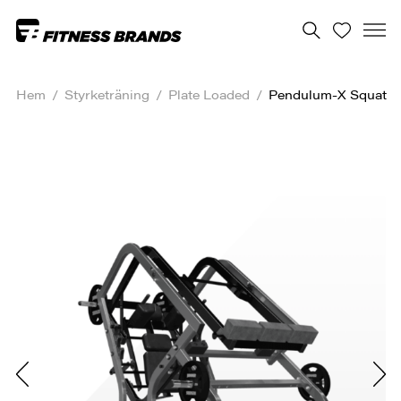
Hem
/
Styrketräning
/
Plate Loaded
/
Pendulum-X Squat