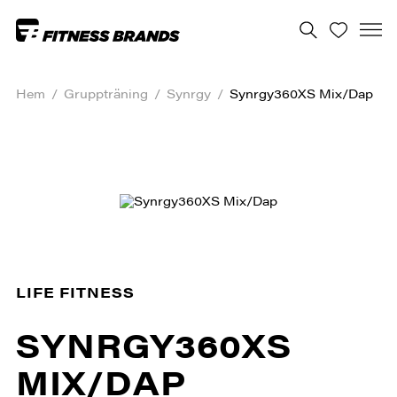
Hem
/
Gruppträning
/
Synrgy
/
Synrgy360XS Mix/Dap
LIFE FITNESS
SYNRGY360XS
MIX/DAP