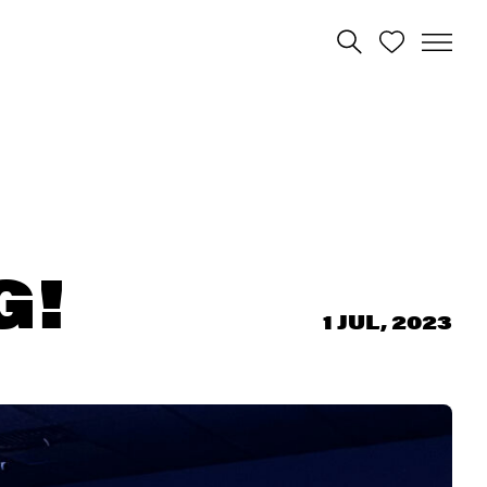
G!
1 JUL, 2023