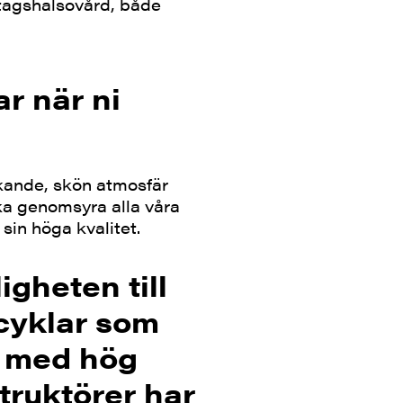
tagshälsovård, både
ar när ni
nkande, skön atmosfär
ska genomsyra alla våra
in höga kvalitet.
igheten till
 cyklar som
r med hög
ruktörer har