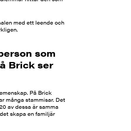
salen med ett leende och
rkligen.
 person som
å Brick ser
gemenskap. På Brick
i har många stammisar. Det
s, 20 av dessa är samma
det skapa en familjär