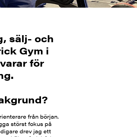
, sälj- och
ick Gym i
arar för
ng.
bakgrund?
ienterare från början.
gga störst fokus på
digare drev jag ett