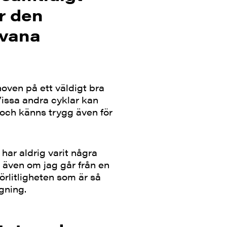
ör den
 vana
oven på ett väldigt bra
 Vissa andra cyklar kan
 och känns trygg även för
har aldrig varit några
r även om jag går från en
förlitligheten som är så
ggning.