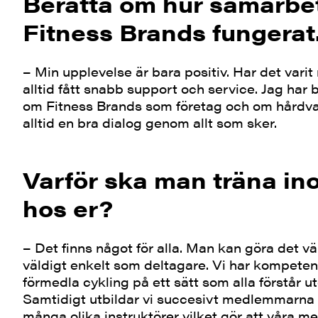
Berätta om hur samarbe
Fitness Brands fungerat
– Min upplevelse är bara positiv. Har det varit
alltid fått snabb support och service. Jag har 
om Fitness Brands som företag och om hårdvar
alltid en bra dialog genom allt som sker.
Varför ska man träna i
hos er?
– Det finns något för alla. Man kan göra det v
väldigt enkelt som deltagare. Vi har kompetens
förmedla cykling på ett sätt som alla förstår ute
Samtidigt utbildar vi succesivt medlemmarna 
många olika instruktörer vilket gör att våra 