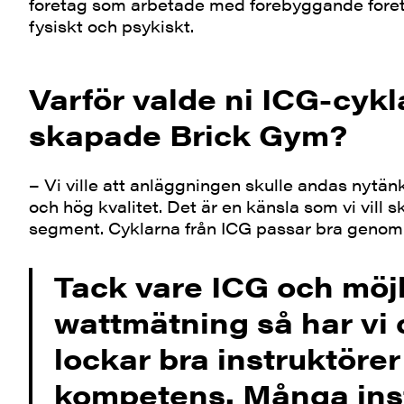
företag som arbetade med förebyggande före
fysiskt och psykiskt.
Varför valde ni ICG-cykl
skapade Brick Gym?
– Vi ville att anläggningen skulle andas nytä
och hög kvalitet. Det är en känsla som vi vill 
segment. Cyklarna från ICG passar bra genom s
Tack vare ICG och möjl
wattmätning så har vi
lockar bra instruktöre
kompetens. Många inst