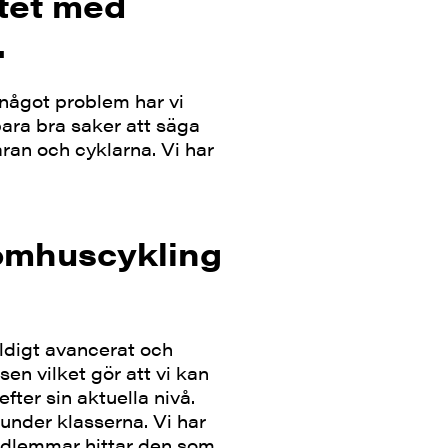
tet med
.
 något problem har vi
bara bra saker att säga
an och cyklarna. Vi har
nomhuscykling
äldigt avancerat och
en vilket gör att vi kan
fter sin aktuella nivå.
under klasserna. Vi har
medlemmar hittar den som