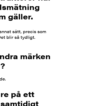
ulsmätning
m gäller.
annat sätt, precis som
 blir så tydligt.
 andra märken
u?
de.
re på ett
t samtidigt