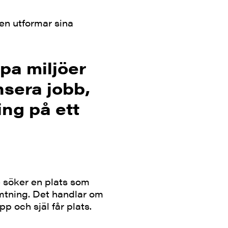
en utformar sina
pa miljöer
nsera jobb,
ng på ett
de söker en plats som
ämtning. Det handlar om
p och själ får plats.