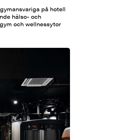
gymansvariga på hotell
ande hälso- och
t gym och wellnessytor