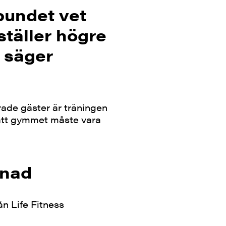
bundet vet
 ställer högre
 säger
rade gäster är träningen
r att gymmet måste vara
lnad