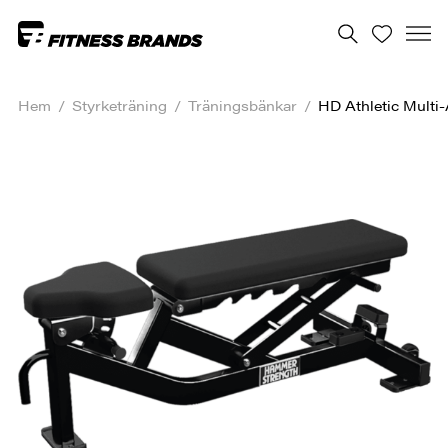
Hem
/
Styrketräning
/
Träningsbänkar
/
HD Athletic Multi