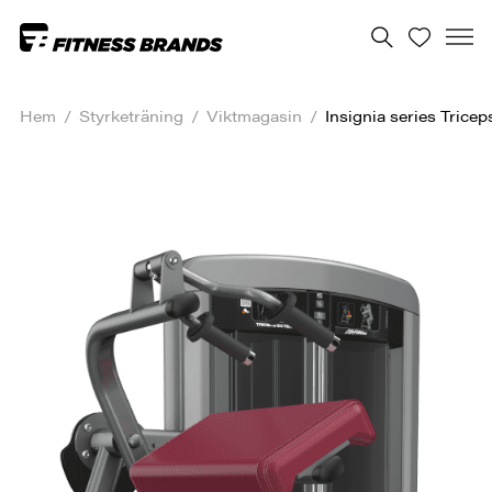
Hem
/
Styrketräning
/
Viktmagasin
/
Insignia series Trice