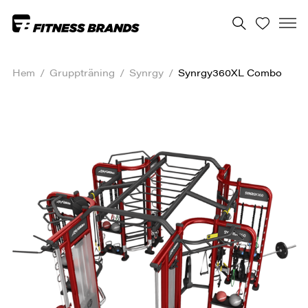
Hem
/
Gruppträning
/
Synrgy
/
Synrgy360XL Combo