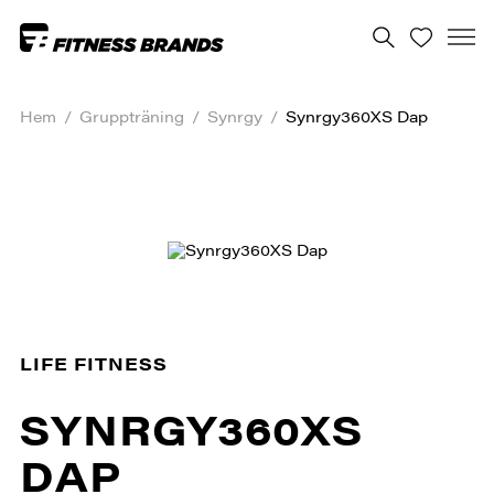
Hem
/
Gruppträning
/
Synrgy
/
Synrgy360XS Dap
LIFE FITNESS
SYNRGY360XS
DAP