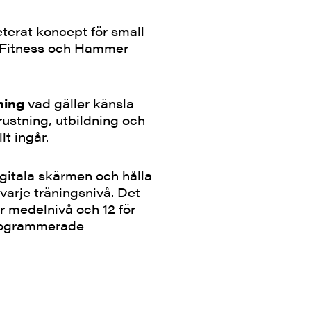
terat koncept för small
fe Fitness och Hammer
ning
vad gäller känsla
rustning, utbildning och
t ingår.
igitala skärmen och hålla
 varje träningsnivå. Det
r medelnivå och 12 för
gprogrammerade