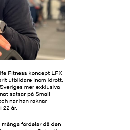
ife Fitness koncept LFX
it utbildare inom idrott,
v Sveriges mer exklusiva
nat satsar på Small
och när han räknar
 22 år.
 många fördelar då den