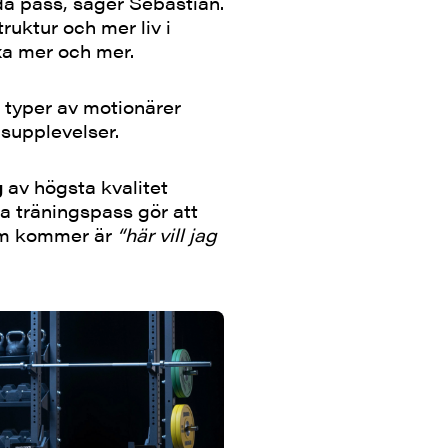
a pass, säger Sebastian.
uktur och mer liv i
a mer och mer.
 typer av motionärer
gsupplevelser.
g
av högsta kvalitet
 träningspass gör att
om kommer är
“här vill jag