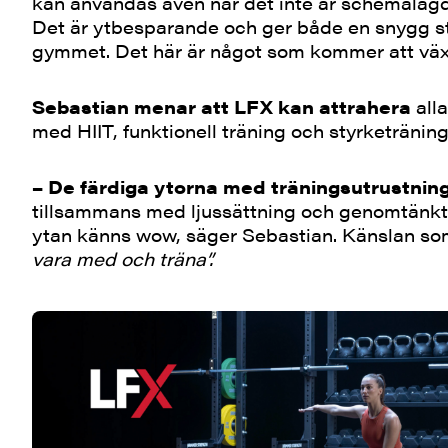
kan användas även när det inte är schemalagd
Det är ytbesparande och ger både en snygg str
gymmet. Det här är något som kommer att väx
Sebastian menar att LFX kan attrahera
alla
med HIIT, funktionell träning och styrketränin
– De färdiga ytorna med träningsutrustnin
tillsammans med ljussättning och genomtänkta
ytan känns wow, säger Sebastian. Känslan s
vara med och träna”.