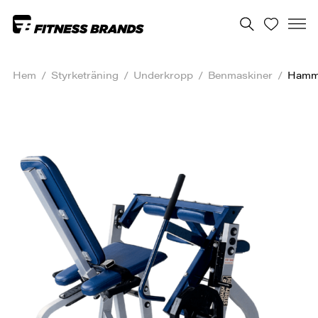
Hem
/
Styrketräning
/
Underkropp
/
Benmaskiner
/
Hamme