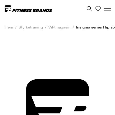
Hem
/
Styrketräning
/
Viktmagasin
/
Insignia series Hip a