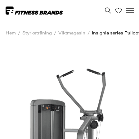
Hem
/
Styrketräning
/
Viktmagasin
/
Insignia series Pulld